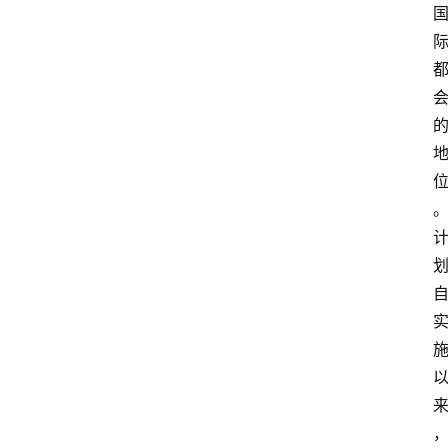
移
民
资
讯
关
于
我
们