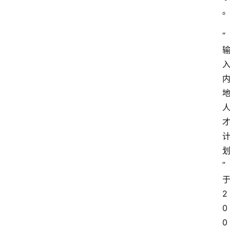
“
”
2
0
0