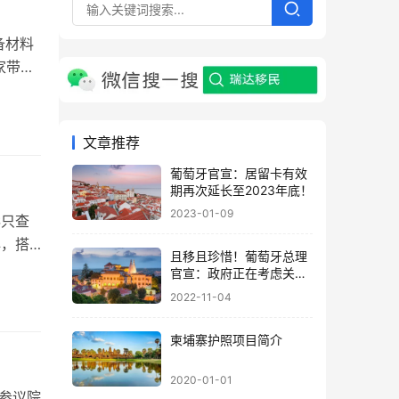
备材料
家带口
，那被
叫尊荣
文章推荐
葡萄牙官宣：居留卡有效
期再次延长至2023年底！
2023-01-09
S只查
心，搭
且移且珍惜！葡萄牙总理
是通过
官宣：政府正在考虑关闭
，务必
黄金签证计划
2022-11-04
柬埔寨护照项目简介
2020-01-01
参议院