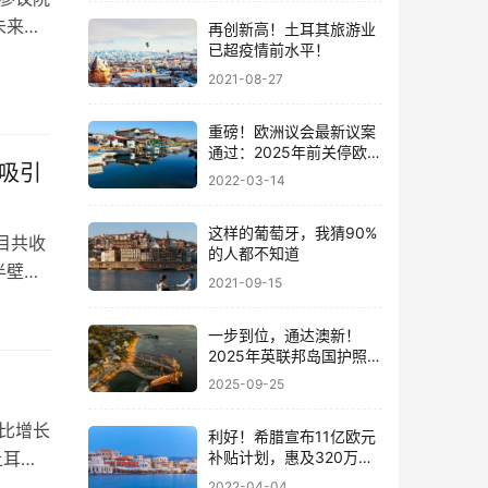
未来申
再创新高！土耳其旅游业
已超疫情前水平！
从原先
2021-08-27
标准此
区域…
重磅！欧洲议会最新议案
通过：2025年前关停欧盟
吸引
“黄金护照”计划
2022-03-14
这样的葡萄牙，我猜90%
目共收
的人都不知道
半壁江
2021-09-15
第八。
—希腊
一步到位，通达澳新！
2025年英联邦岛国护照中
的 “新晋黑马”
2025-09-25
比增长
利好！希腊宣布11亿欧元
土耳其
补贴计划，惠及320万个
家庭！
。 大
2022-04-04