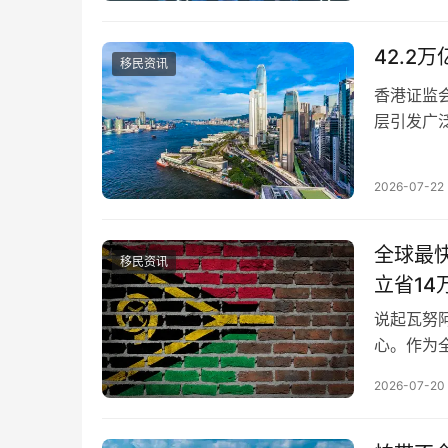
钱，去成
险。…
42.
移民资讯
香港证监
层引发广泛
创下历史新
亮眼的成
2026-07-22
产配置需
全球最
移民资讯
立省14
说起瓦努
心。作为
注意到的
2026-07-20
到来的政
阿图护照