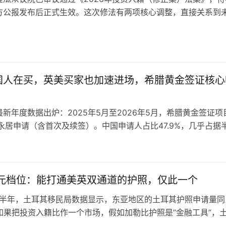
方公报发布后正式生效。这次修法有两项核心调整，直接关系到
规划节奏与成本。 新规将获批主申请人及随行家属的居住义务，
计5天上调至五年累计30天。总理贾斯顿·布朗在议会说明，30天
行政指引先行落地，此次修法意在统一国内法律，并与东加勒比
国人在买，英美买家也加速进场，希腊黄金签证核心
？
新年度数据出炉：2025年5月至2026年5月，希腊黄金签证项
份永居申请（含首次及续签）。中国申请人占比47.9%，几乎占据
跑；英国投资者以3.4%的占比跻身Top5，美国则以2.5%位列
单既印证了中国家庭对希腊的长期偏爱，也透露出一个新趋势—
单一市场走向全球配置。 近一半的申请来自中国，…
美元档位：能打通美英双通道的护照，仅此一个
年上半年，土耳其移民局数据显示，东亚地区的土耳其护照申请量同
。如果把投资入籍比作一个市场，假如加勒比护照是”金融工具”，
一张”国家入场券”。两者没有好坏之分，只是底层逻辑的完全不同