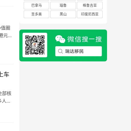
的避
巴拿马
瑙鲁
格鲁吉亚
圣多美
黑山
印度尼西亚
净值圈
亿港元，
。这份
份与资
上车
全部核
多人没
及即将
，瓦努
多个