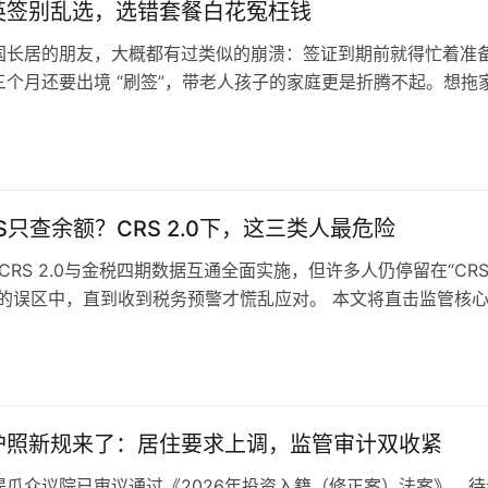
英签别乱选，选错套餐白花冤枉钱
国长居的朋友，大概都有过类似的崩溃：签证到期前就得忙着准
三个月还要出境 “刷签”，带老人孩子的家庭更是折腾不起。想拖
怕流程复杂、费用越算越超预算。 如果你也在纠结泰国长居方案
绿卡” 的泰国精英签证，值得认真了解一下。 泰国精英签证，又
国政府官方推…
S只查余额？CRS 2.0下，这三类人最危险
，CRS 2.0与金税四期数据互通全面实施，但许多人仍停留在“CR
”的误区中，直到收到税务预警才慌乱应对。 本文将直击监管核
方案，助您化解跨境资产风险。 CRS的核心并非“查余额”，而
交换，将个人名下资产拼成“透明地图”： 若您符合以下任一情况
 1.主动申报，降低合规成本 全面盘点海外账户…
护照新规来了：居住要求上调，监管审计双收紧
提瓜众议院已审议通过《2026年投资入籍（修正案）法案》，待