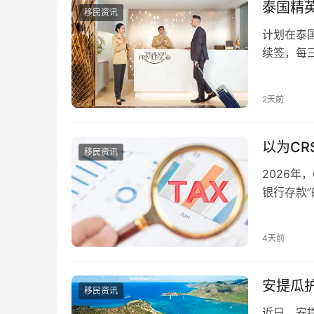
泰国精
移民资讯
计划在泰
续签，每
定居，又
称为 “小
2天前
卡，是泰
以为CR
移民资讯
2026年
银行存款
配主流合规
全球信息
4天前
立即自查：
安提瓜
移民资讯
近日，安