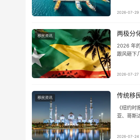
国护照并
2026-07-29
1.2万亿
两极分
移民资讯
2026
跟风砸下
洲岛国护
底是智商
2026-07-27
民项目，
件有…
传统移
移民资讯
《纽约时
亚、哥斯
欢迎。 
在考虑获
2026-07-24