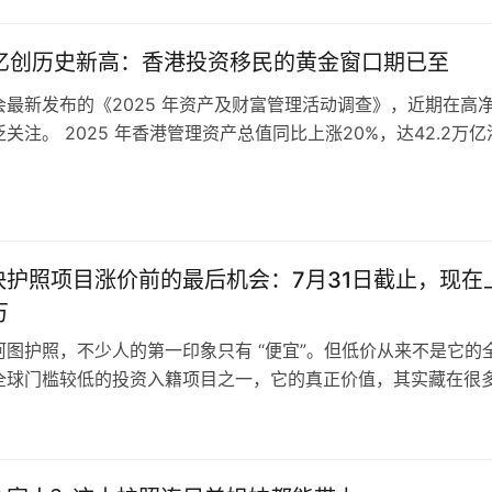
本更低的地方生活。与其说这是移民潮，不如说是一场不动声色
2万亿创历史新高：香港投资移民的黄金窗口期已至
会最新发布的《2025 年资产及财富管理活动调查》，近期在高
关注。 2025 年香港管理资产总值同比上涨20%，达42.2万
高；全年净资金流入更是同比激增193%，规模达2.1万亿港元
绩单，是全球资本对香港金融竞争力的直接投票，也为有跨境身
求的家庭，亮出了清晰的布局信号。 几组细分数据，足…
快护照项目涨价前的最后机会：7月31日截止，现在
万
阿图护照，不少人的第一印象只有 “便宜”。但低价从来不是它的
全球门槛较低的投资入籍项目之一，它的真正价值，其实藏在很
功能性里。今天我们换个视角，重新看懂这本被低估的护照，以
策变动。 虽然含金量无法比肩欧美大国护照，但对特定人群来说
的功能性价值十分明确。 全球通行力上，瓦努阿图护照免签100