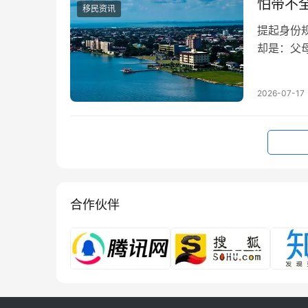
国…
怕带不
移民资讯
提起身份
却是：父
大多数家
人走得快
2026-07-17
恰好因为
面，不…
合作伙伴