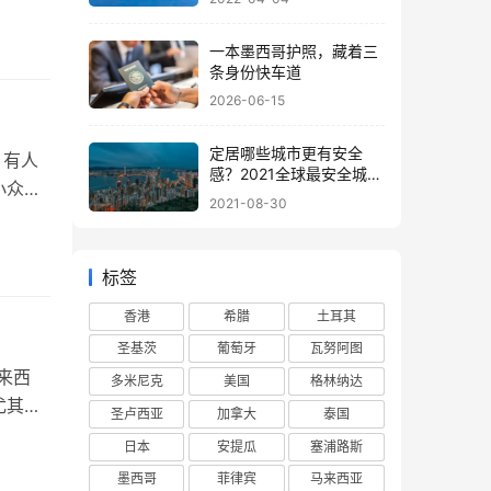
DP约
一本墨西哥护照，藏着三
条身份快车道
2026-06-15
定居哪些城市更有安全
：有人
感？2021全球最安全城市
小众非
看这里！
2021-08-30
。它到
居类移
基建条
标签
香港
希腊
土耳其
圣基茨
葡萄牙
瓦努阿图
来西
多米尼克
美国
格林纳达
尤其受
圣卢西亚
加拿大
泰国
有一人
日本
安提瓜
塞浦路斯
国家的
墨西哥
菲律宾
马来西亚