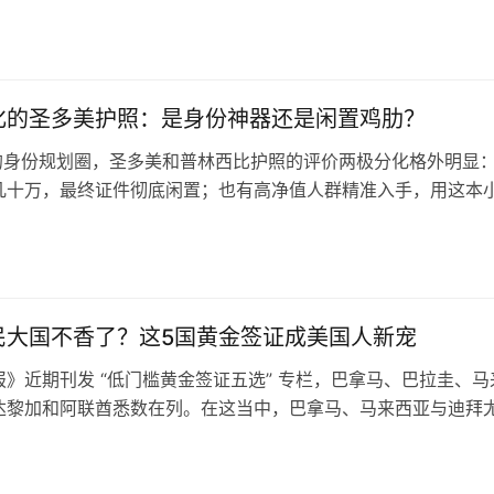
非营销口号，它有硬指标。土耳其是北约成员国、G20经济体，G
美元，…
化的圣多美护照：是身份神器还是闲置鸡肋？
 年的身份规划圈，圣多美和普林西比护照的评价两极分化格外明显
几十万，最终证件彻底闲置；也有高净值人群精准入手，用这本
照，低成本打通了海外资产合规配置与欧洲身份跳板的双重路径
税还是实用工具，核心要先跳出认知误区。 很多人错把它当成定
实际定位完全偏差。圣多美作为非洲微型岛国，本地生活配套与
民大国不香了？这5国黄金签证成美国人新宠
报》近期刊发 “低门槛黄金签证五选” 专栏，巴拿马、巴拉圭、马
达黎加和阿联酋悉数在列。在这当中，巴拿马、马来西亚与迪拜
清单背后是一组直白的数字：盖洛普调查发现，每五个美国人里就
取海外身份。这恰好扣上了眼下流行的“地理套利”——赚着发达