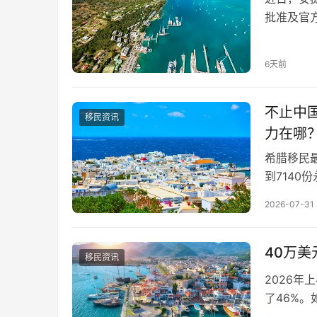
批准及官
请家庭的
的五年累
6天前
前已通过
不止中
移民资讯
力在哪
希腊移民最
到7140
山，继续领
2026-07-31
这份成绩
身份正从
40万
移民资讯
2026
了46%
护照则是