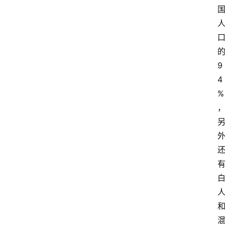
9
4
%