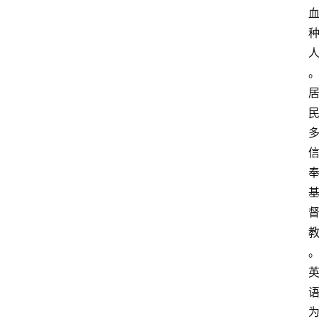
首
页
外
国
护
照
永
居
绿
卡
跨
境
服
务