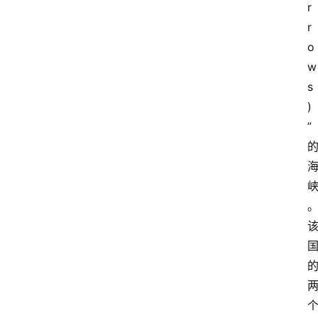
r
r
o
w
s
)
”