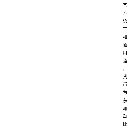
移
民
资
讯
关
于
我
们