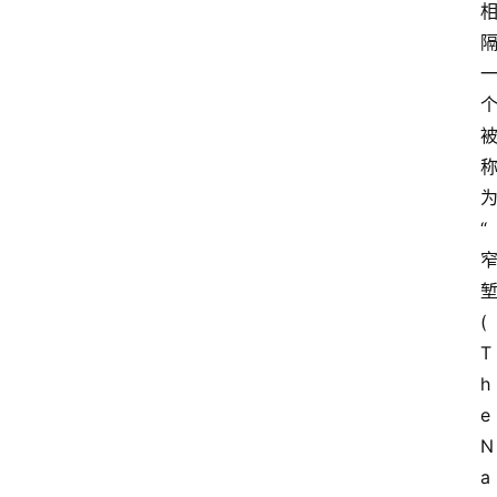
“
堑
(
T
h
e 
N
a