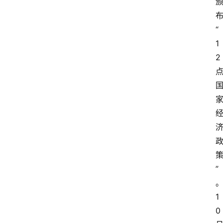
“
1
2
”
1
0