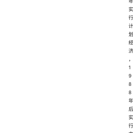
首
页
外
国
护
照
永
1
居
9
绿
卡
8
8
跨
境
服
务