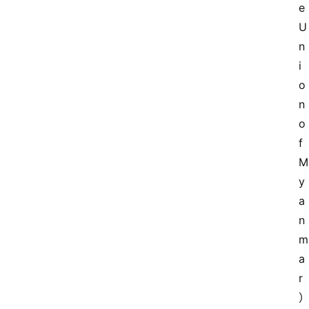
e 
U
n
i
o
n 
o
f 
y
a
n
a
r