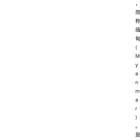
(
y
a
n
a
r
)