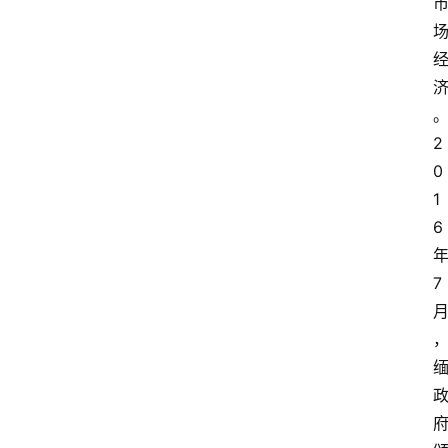
移
民
资
讯
关
2
于
0
我
1
们
6
7