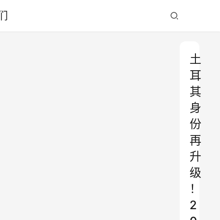
们
土
耳
其
身
份
再
升
级
！
2