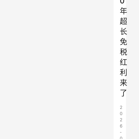
0
年
超
长
免
税
红
利
来
了
2
0
2
6
-
0