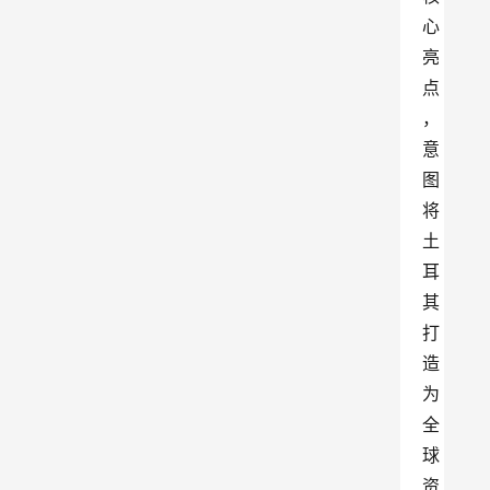
心
亮
点
，
意
图
将
土
耳
其
打
造
为
全
球
资