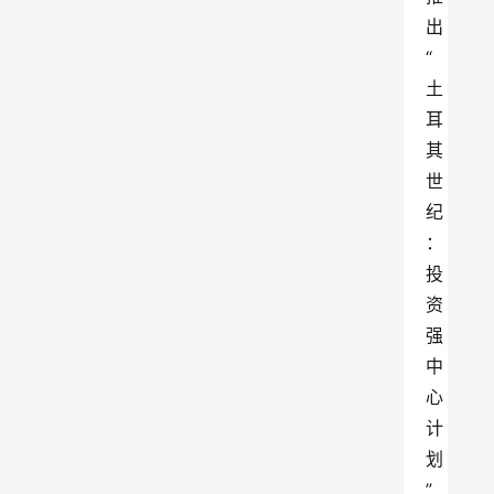
出
“
土
耳
其
世
纪
：
投
资
强
中
心
计
划
”