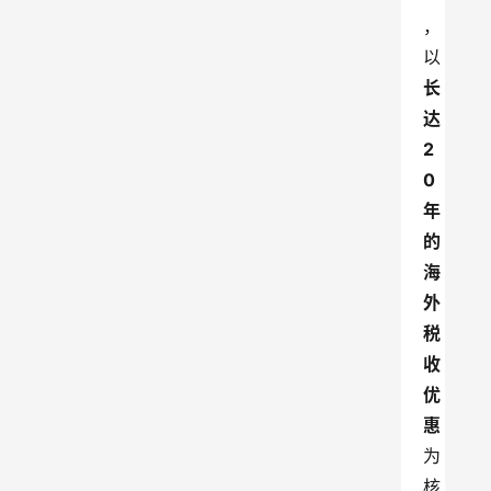
，
以
长
达
2
0
年
的
海
外
税
收
优
惠
为
核