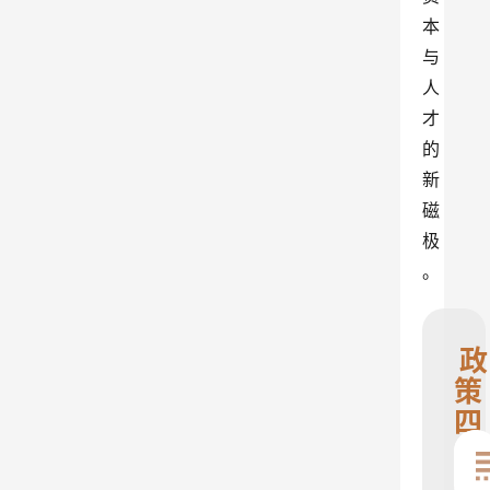
本
与
人
才
的
新
磁
极
。
政
策
四
大
核