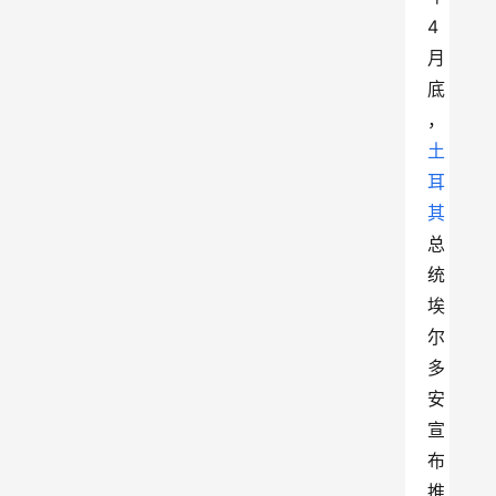
4
月
底
，
土
耳
其
总
统
埃
尔
多
安
宣
布
推