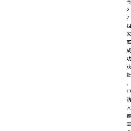
2
外
7
国
护
照
永
居
绿
卡
跨
境
服
务
移