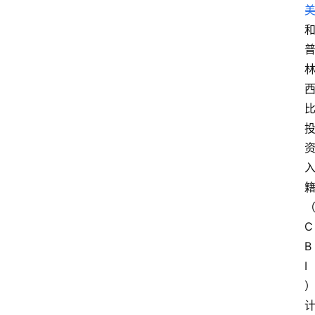
C
B
I