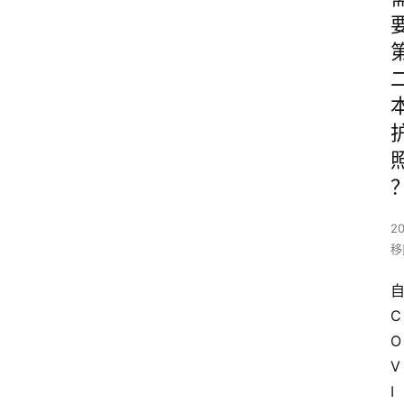
20
移
C
O
V
I