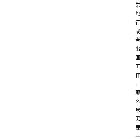
外
国
护
照
永
居
绿
卡
跨
境
服
务
移
民