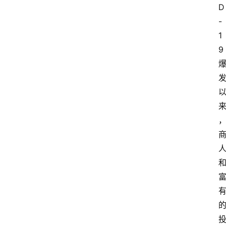
D
-
1
9