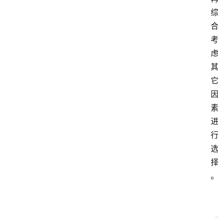
移
民
资
讯
关
于
我
们