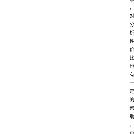
首
页
外
国
护
照
永
居
绿
卡
跨
境
服
务