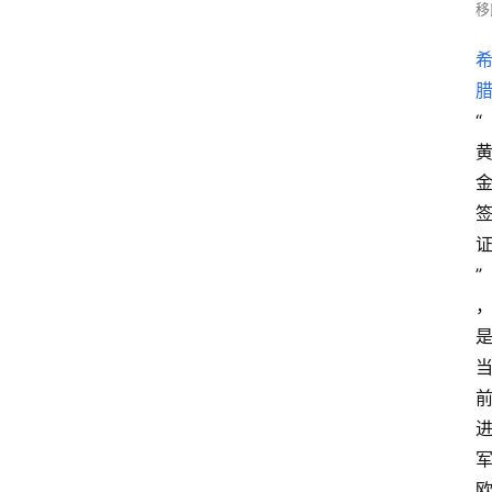
移
“
”