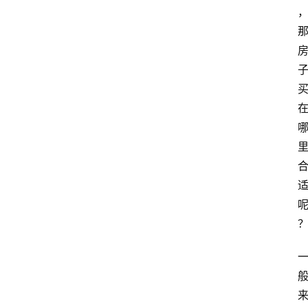
移
民
资
讯
关
于
我
们