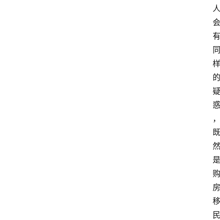
首
页
外
国
护
照
永
居
绿
卡
跨
境
服
务