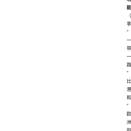
“
”
“