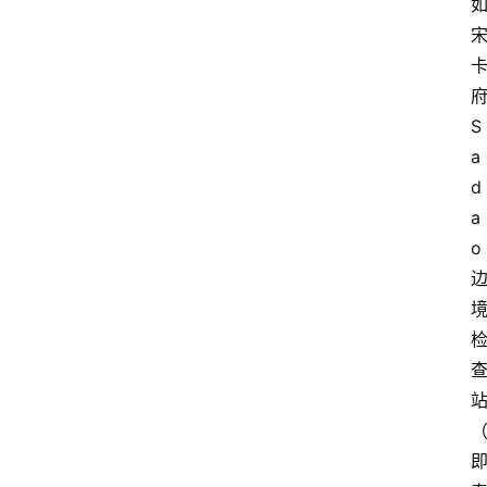
S
a
d
a
o