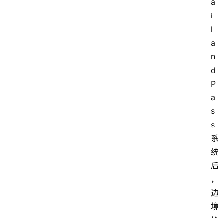
a
移
i
民
l
资
a
讯
n
d 
关
P
于
a
我
s
们
s