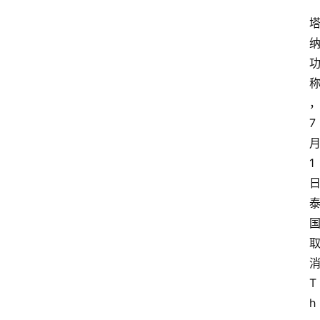
首
页
外
国
护
照
7
永
1
居
绿
卡
跨
境
T
服
h
务