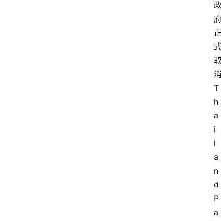
T
h
a
i
l
a
n
d 
P
a