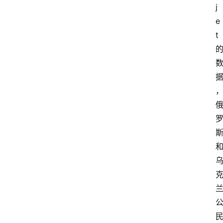
j
e
t