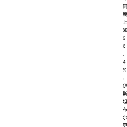
9
6
.
4
%