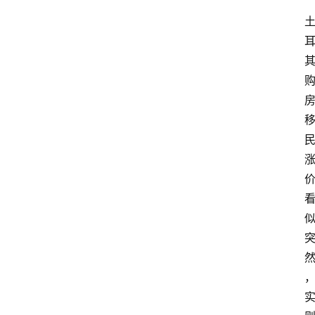
移
民
资
讯
关
于
我
们