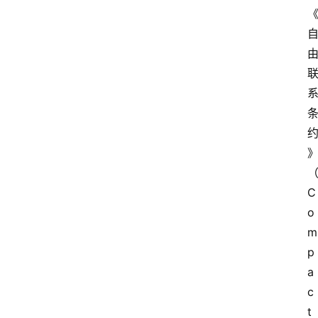
移
民
资
讯
关
于
我
们
C
o
p
a
c
t 