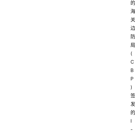
(
C
B
P
)
I
-