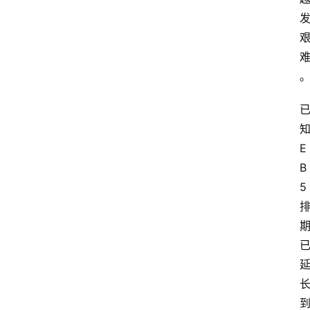
E
B
5