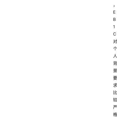
E
B
1
C