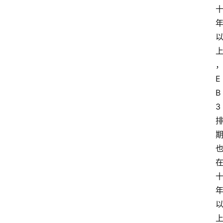
E
B
3