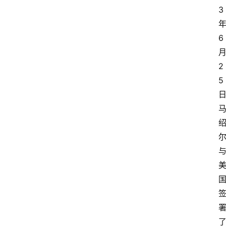
首
3
页
6
外
国
护
2
照
5
永
居
绿
卡
跨
境
服
务