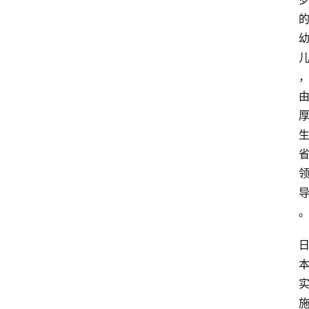
移
民
资
讯
关
于
我
们