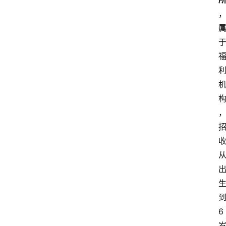
页
外
国
护
照
永
居
绿
卡
跨
境
服
务
6