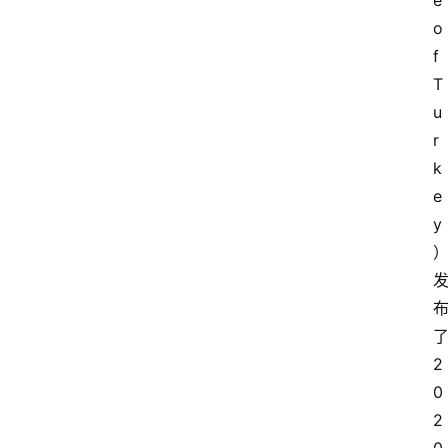
e 
o
f 
T
u
r
k
e
y
2
0
2