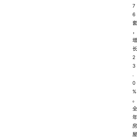
7
6
外
国
护
照
永
2
居
3
绿
.
卡
0
%
跨
境
服
务
移