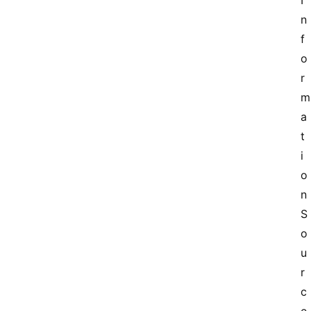
I
n
f
o
r
a
t
i
o
n 
S
o
u
r
c