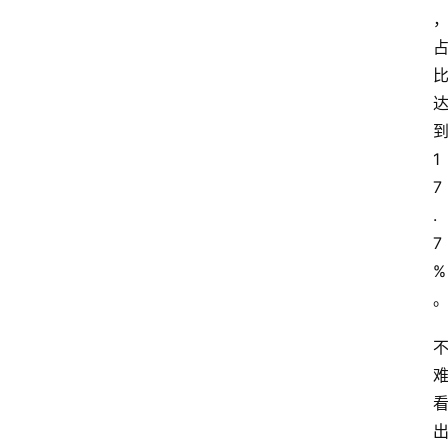
1
7
.
7
%