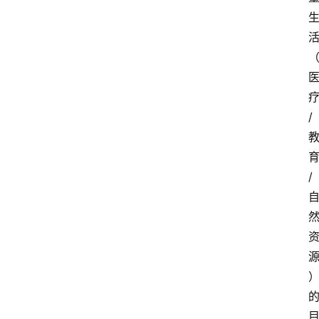
疗
/ 
育
/ 