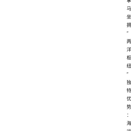
拥
“
” 