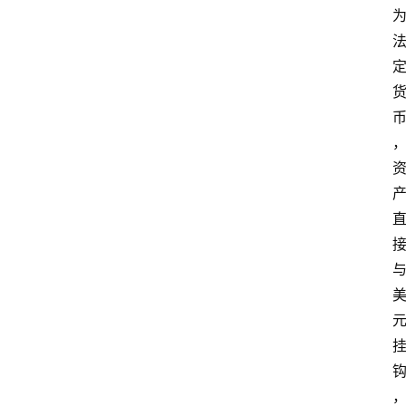
移
民
资
讯
关
于
我
们