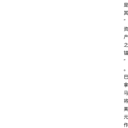
首
页
其
“
外
国
护
照
永
”
居
绿
卡
跨
境
服
务