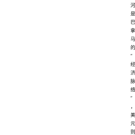
的
“
”