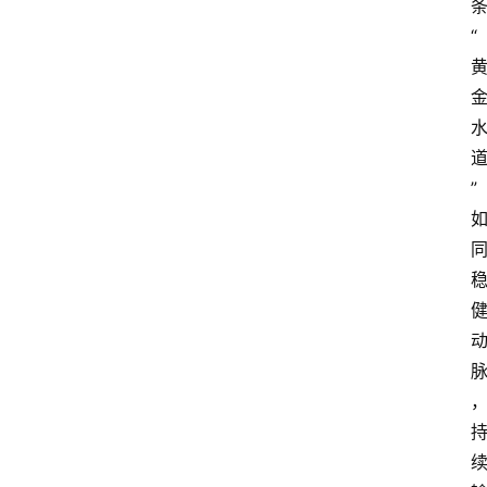
条
“
” 