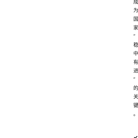
家
“
” 
✓