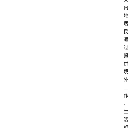
外
国
护
照
永
居
绿
卡
跨
境
服
务
移