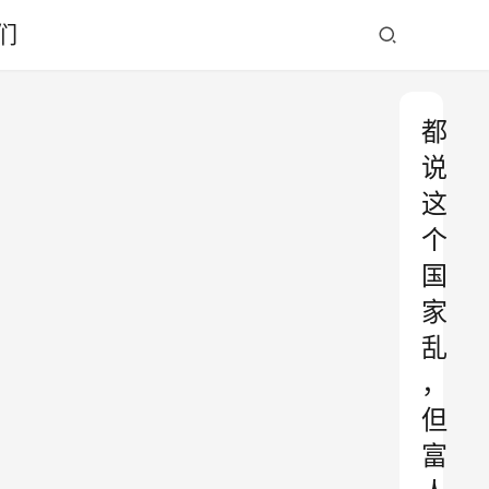
们
都
说
这
个
国
家
乱
，
但
富