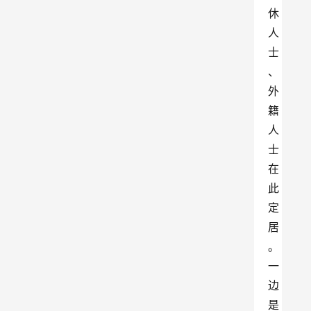
休
人
士
、
外
籍
人
士
在
此
定
居
。
一
边
是 