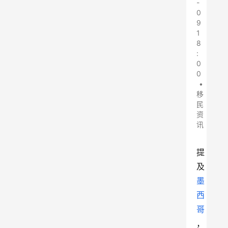
-
0
9
1
8
:
0
0
•
移
民
资
讯
提
及
墨
西
哥
，