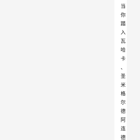
当
你
踏
入
瓦
哈
卡
、
圣
米
格
尔
德
阿
连
德