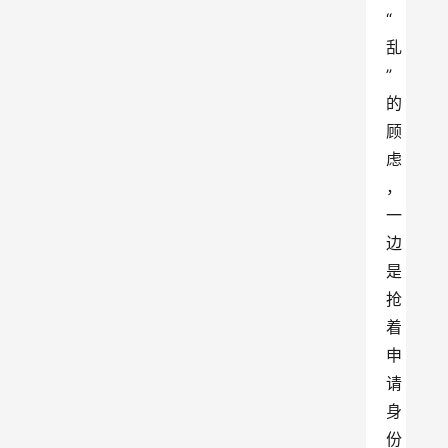
“
乱
” 
的
顾
虑
，
一
边
是
抢
着
申
请
身
份