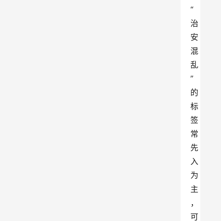
“
治
安
混
乱
” 
的
标
签
常
先
入
为
主
，
可