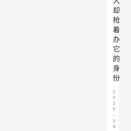
人
却
抢
着
办
它
的
身
份
2
0
2
5
-
0
9