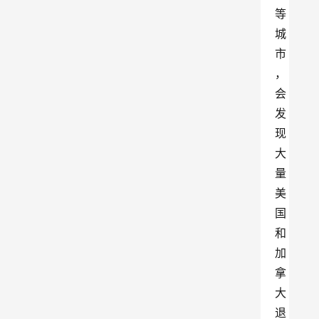
等
城
市
，
会
发
现
大
量
美
国
和
加
拿
大
退