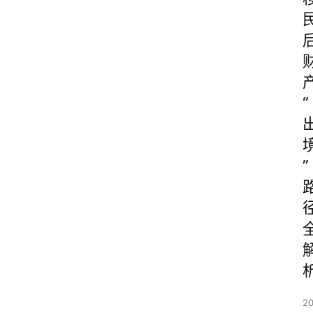
“
”
20