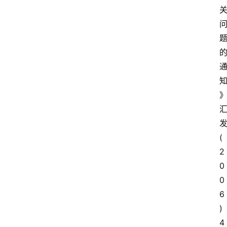
首
页
外
国
护
照
永
居
(
绿
2
卡
0
0
跨
6
境
)
服
4
务