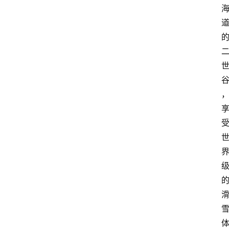
移
民
资
讯
关
于
我
们