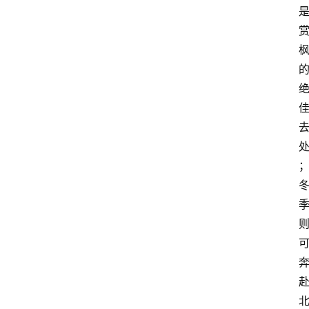
首
页
外
国
护
照
永
居
绿
卡
跨
境
服
务