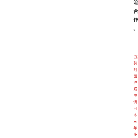
努
阿
图
护
照
申
请
日
本
三
年
多