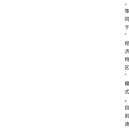
外
国
护
“
照
永
居
绿
卡
”
跨
境
服
务
移