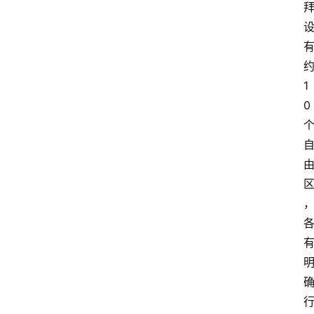
民
资
讯
关
1
于
0
我
们