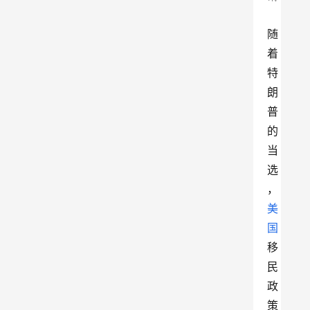
随
着
特
朗
普
的
当
选
，
美
国
移
民
政
策