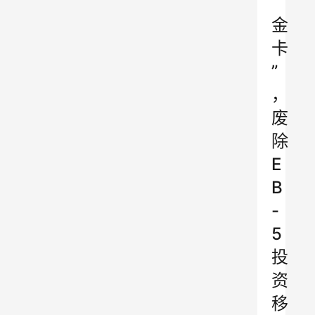
“
金
卡
”
，
废
除
E
B
-
5
投
资
移