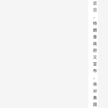
近
日
，
特
朗
普
政
府
又
宣
布
，
将
对
美
国