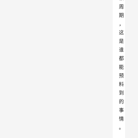
周
期
，
这
是
谁
都
能
预
料
到
的
事
情
。