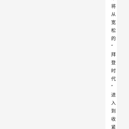
将
从
宽
松
的
“
拜
登
时
代
”
进
入
到
收
紧