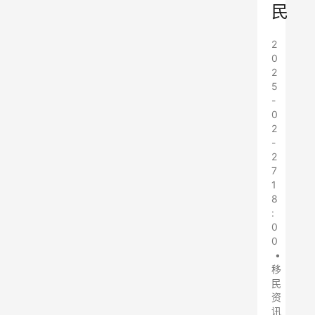
民
2
0
2
5
-
0
2
-
2
7
1
8
:
0
0
•
移
民
资
讯