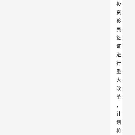
投
资
移
民
签
证
进
行
重
大
改
革
，
计
划
将