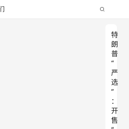
们
特
朗
普
“
严
选
”
：
开
售