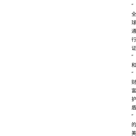
“
”
“
”