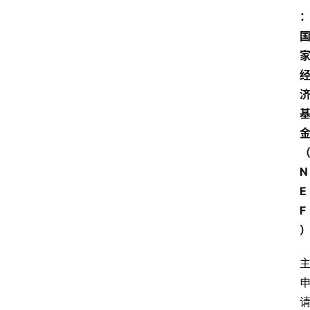
关
于
我
们
N
E
F