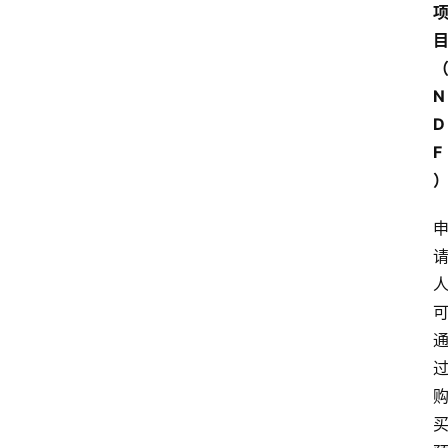
N
D
F