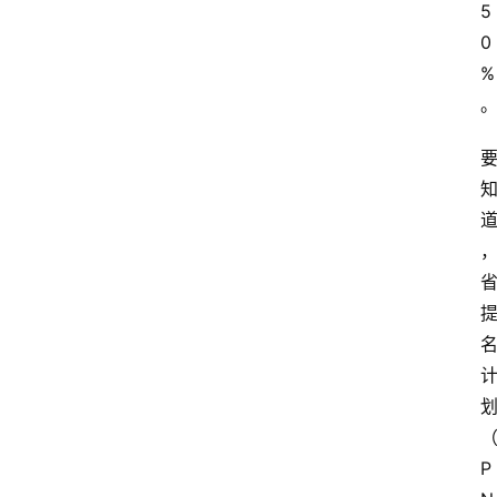
5
0
%
P