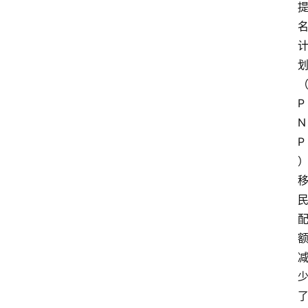
P
N
P