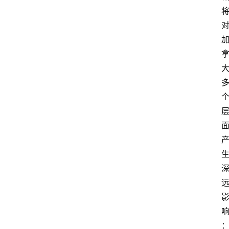
移
民
资
讯
关
于
我
们