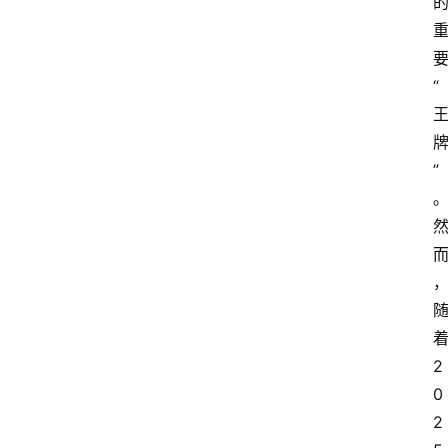
“
”
2
0
2