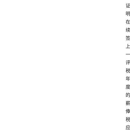
移
民
资
讯
关
于
我
们