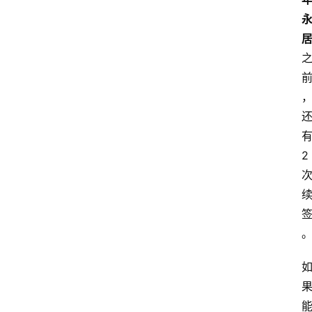
首
页
外
国
护
照
2
永
居
绿
卡
跨
境
服
务