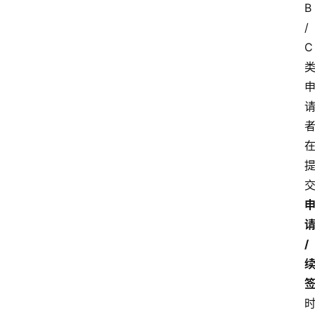
B
/
C
/