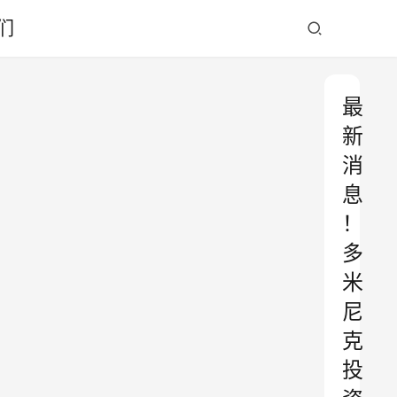
们
最
新
消
息
！
多
米
尼
克
投