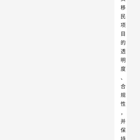
移
民
项
目
的
透
明
度
、
合
规
性
，
并
保
持