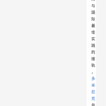
与
国
际
最
佳
实
践
的
接
轨
，
多
米
尼
克
共