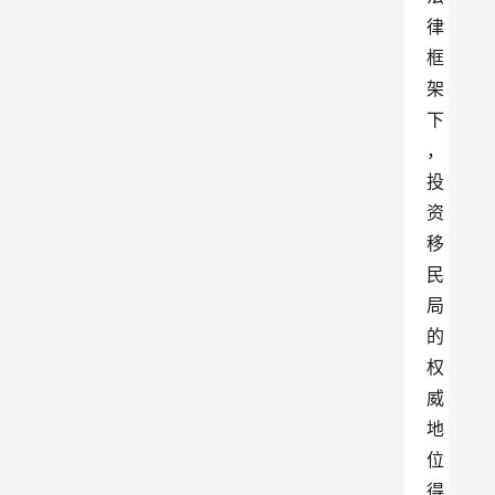
律
框
架
下
，
投
资
移
民
局
的
权
威
地
位
得