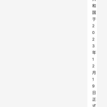
和
国
于
2
0
2
3
年
1
2
月
1
9
日
正
式