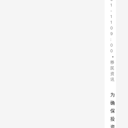
1
-
1
1
0
9
:
0
0
•
移
民
资
讯
为
确
保
投
资