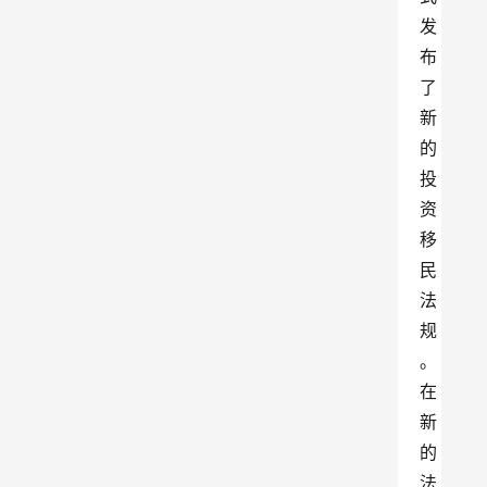
发
布
了
新
的
投
资
移
民
法
规
。
在
新
的
法