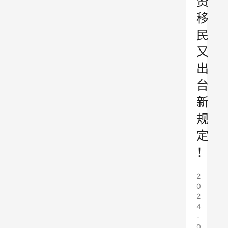
资
移
民
又
出
台
新
规
定
！
2
0
2
4
-
0