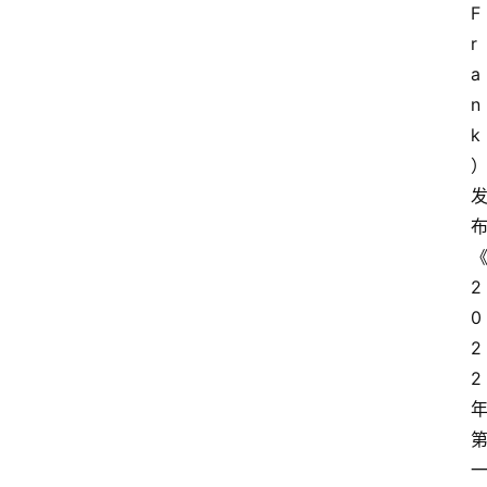
F
r
a
n
k
2
0
2
2