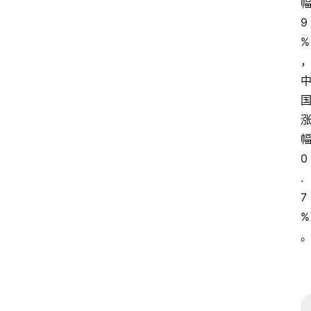
9
%
0
.
7
%