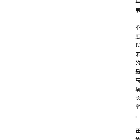
首
页
外
国
护
照
永
居
绿
卡
跨
境
服
务