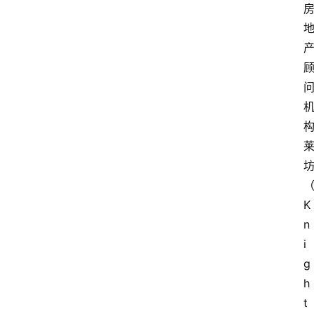
K
n
i
g
h
t 