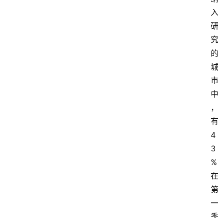
移
民
资
讯
关
于
我
们
4
3
%