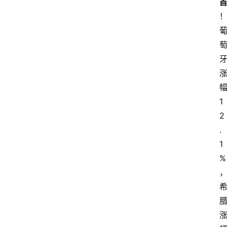
1
2
.
1
%