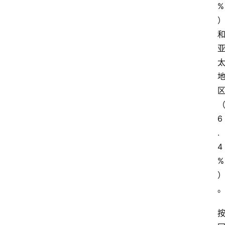
%
6
.
4
%