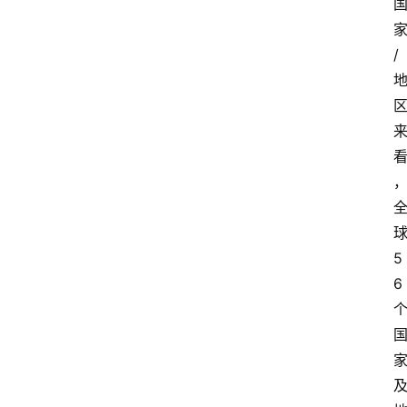
/
5
6