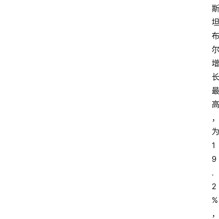
1
9
.
2
%