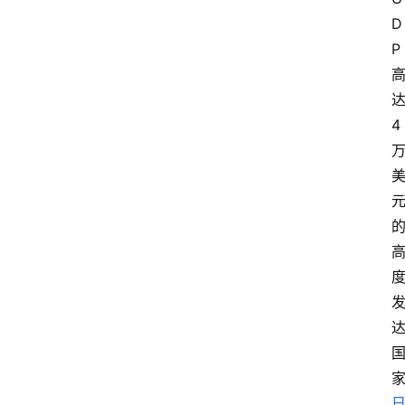
D
P
4