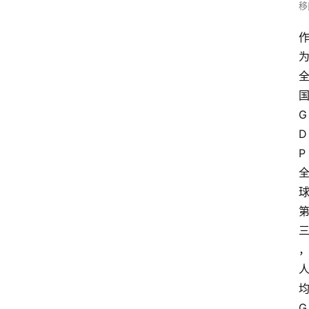
移
G
D
P
G