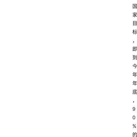
9
0
%