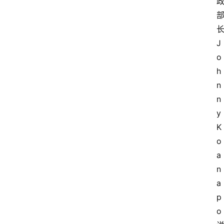
J
o
h
n
n
y 
K
o
a
n
a
p
o