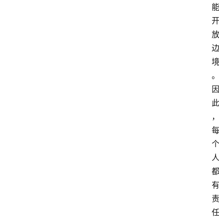
外
国
护
照
永
居
绿
卡
跨
境
服
务
移