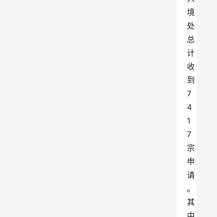
境
处
总
计
收
到
7
4
1
7
宗
申
请
。
其
中