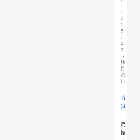
-
1
7
1
8
:
0
0
•
移
民
资
讯
香
港
「
高
端