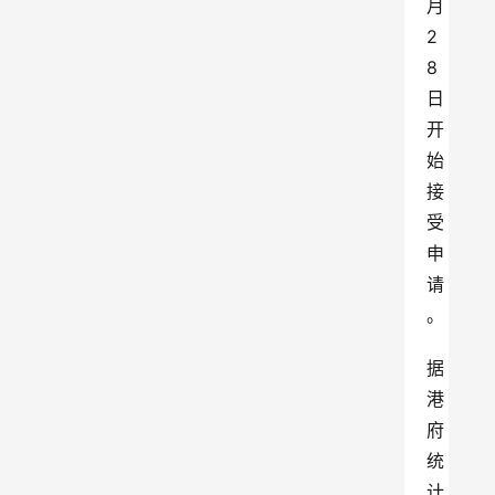
月
2
8
日
开
始
接
受
申
请
。
据
港
府
统
计