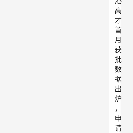
港
高
才
首
月
获
批
数
据
出
炉
，
申
请