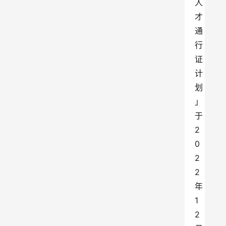
人
才
通
行
证
计
划
」
于
2
0
2
2
年
1
2