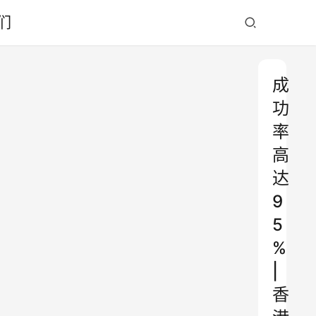
们
成
功
率
高
达
9
5
%
|
香