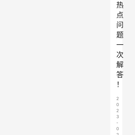
热
点
问
题
一
次
解
答
！
2
0
2
3
-
0
2