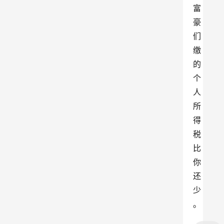
富
豪
们
缴
的
个
人
所
得
税
比
你
还
少
。