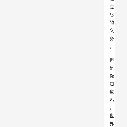
应
尽
的
义
务
。
但
是
你
知
道
吗
，
世
界