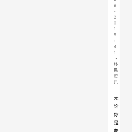
9
-
2
0
1
8
:
4
1
•
移
民
资
讯
无
论
你
是
老