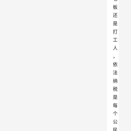
板
还
是
打
工
人
，
依
法
纳
税
是
每
个
公
民