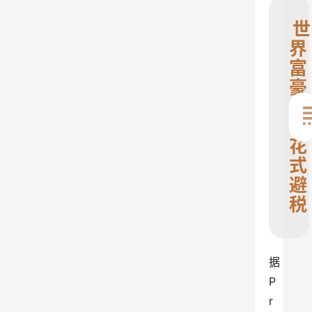
世
界
富
豪
们
的
花
式
避
税
据
P
r