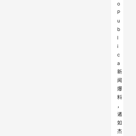
o
P
u
b
l
i
c
a
新
闻
爆
料
，
诸
如
杰