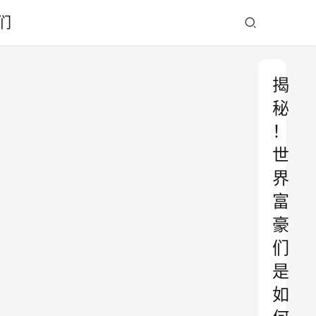
们
揭
秘
！
世
界
富
豪
们
是
如