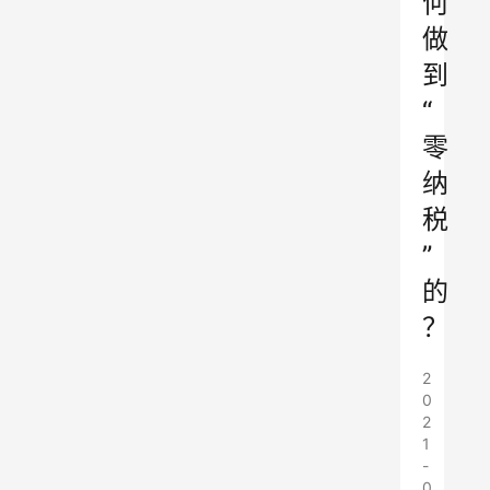
何
做
到
“
零
纳
税
”
的
？
2
0
2
1
-
0