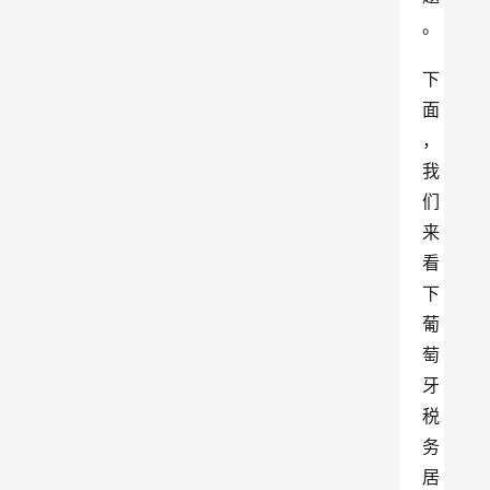
。
下
面
，
我
们
来
看
下
葡
萄
牙
税
务
居