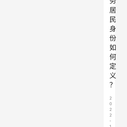
务
居
民
身
份
如
何
定
义
？
2
0
2
2
-
1