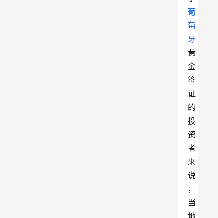
葡
萄
牙
黄
金
签
证
的
投
资
者
来
说
，
当
地