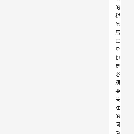
的
税
务
居
民
身
份
是
必
须
要
关
注
的
问
题