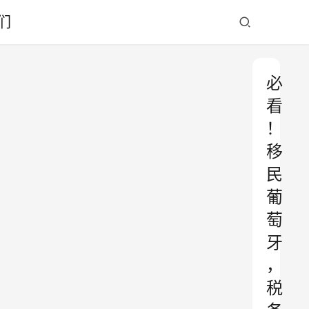
们
必
看
！
移
民
葡
萄
牙
，
税