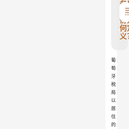
务
民
份
何
义
葡
萄
牙
税
局
以
居
住
的