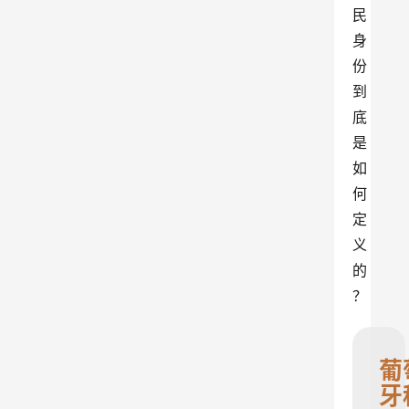
民
身
份
到
底
是
如
何
定
义
的
？
葡
牙