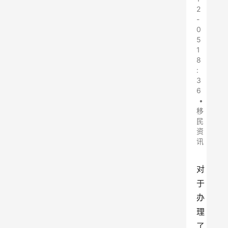
2
-
0
5
1
8
:
3
6
•
移
民
资
讯
对
于
办
理
了