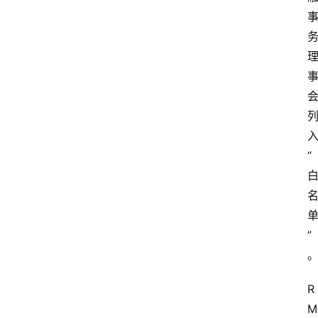
“
”
R