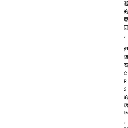
C
R
S