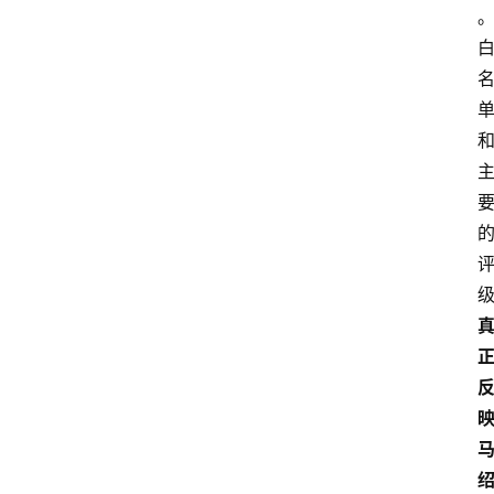
首
页
外
国
护
照
永
居
绿
卡
跨
境
服
务