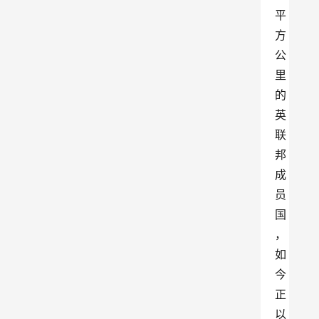
平
方
公
里
的
英
联
邦
成
员
国
，
如
今
正
以