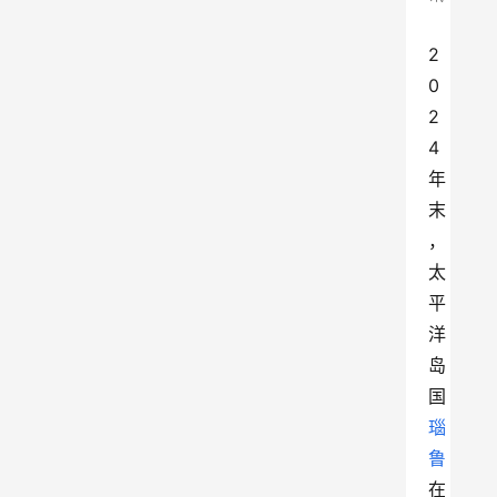
2
0
2
4
年
末
，
太
平
洋
岛
国
瑙
鲁
在