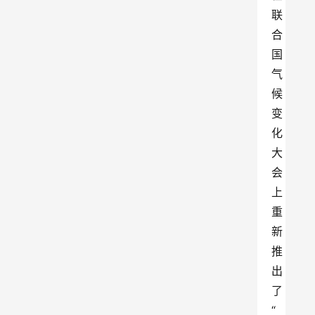
联
合
国
气
候
变
化
大
会
上
重
新
推
出
了
“