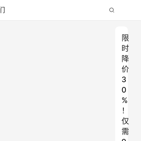
们
限
时
降
价
3
0
%
！
仅
需