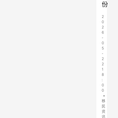
份
2
0
2
6
-
0
5
-
2
2
1
8
:
0
0
•
移
民
资
讯