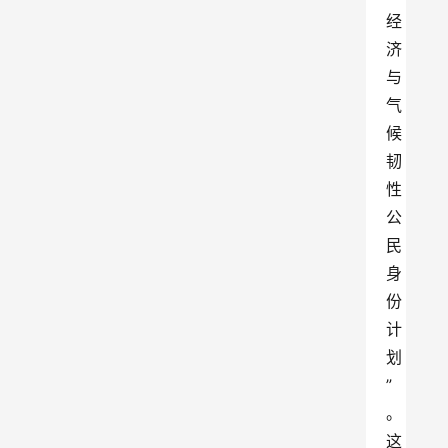
经
济
与
气
候
韧
性
公
民
身
份
计
划
”
。
这