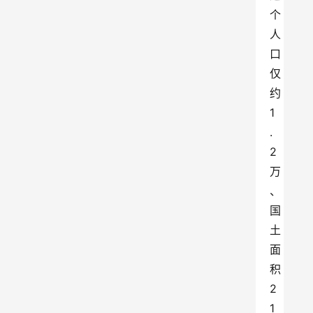
个
人
口
仅
约
1
.
2
万
、
国
土
面
积
2
1