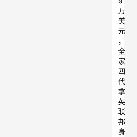
9
万
美
元
，
全
家
四
代
拿
英
联
邦
身