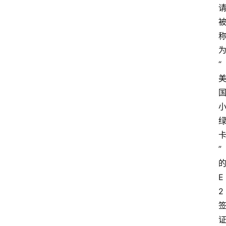
“
”
E
2