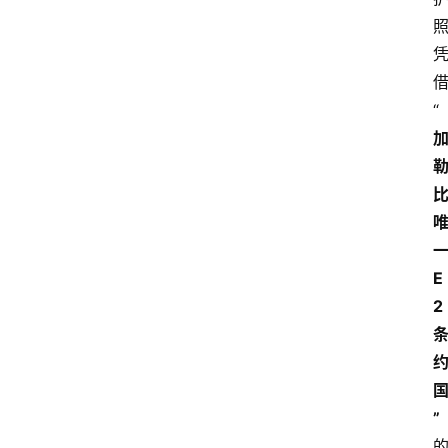
“
E
2
”