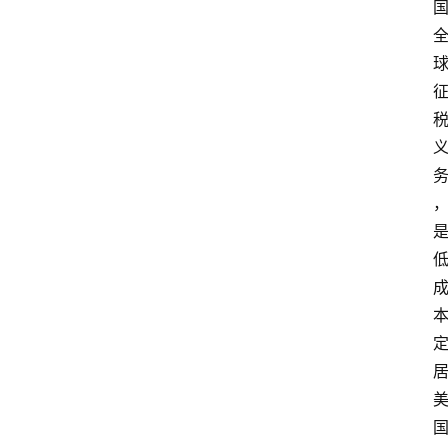
外
国
护
照
永
居
绿
卡
跨
境
服
务
移