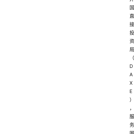
D
A
X
E