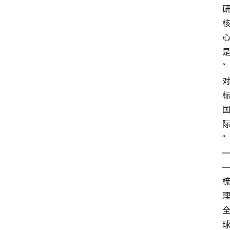
移
民
资
讯
是
“
关
于
我
们
”
—