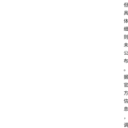
首
页
外
国
护
照
永
居
绿
卡
跨
境
服
务