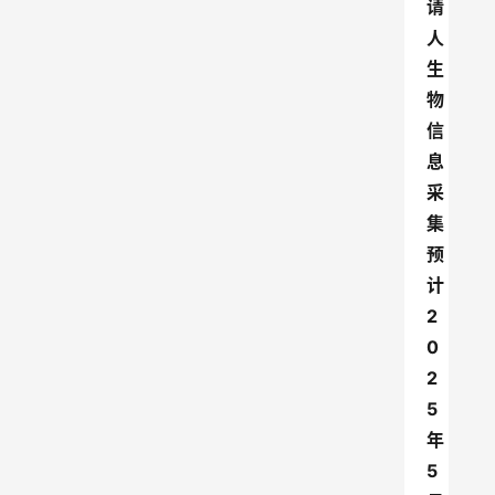
请
人
生
物
信
息
采
集
预
计
2
0
2
5
年
5