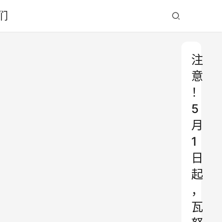
们
注
意
！
5
月
1
日
起
，
瓦