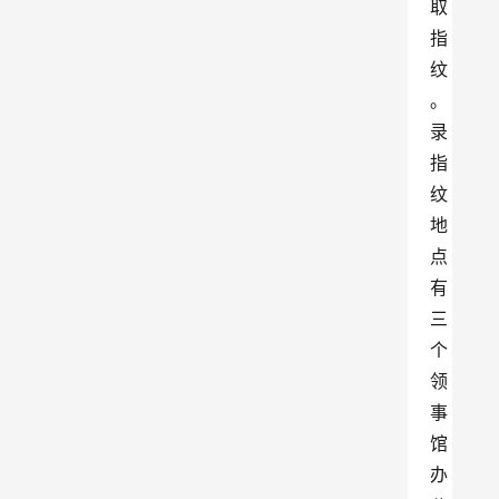
取
指
纹
。
录
指
纹
地
点
有
三
个
领
事
馆
办