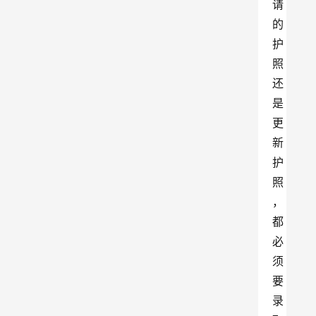
请
的
护
照
还
是
更
新
护
照
，
都
必
须
要
录