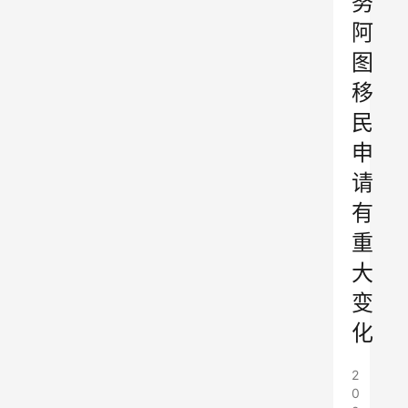
努
阿
图
移
民
申
请
有
重
大
变
化
2
0