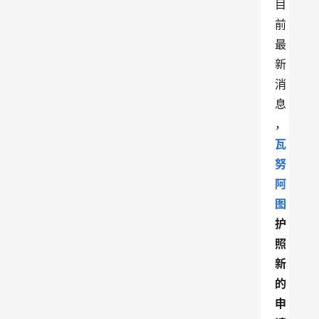
目
前
最
新
消
息
，
瓦
努
阿
图
护
照
新
的
申