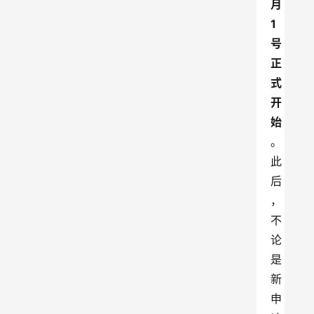
月
1
号
正
式
开
始
。
此
后
，
不
论
是
新
申