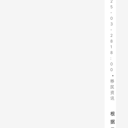
2
5
-
0
3
-
2
8
1
8
:
0
0
•
移
民
资
讯
根
据