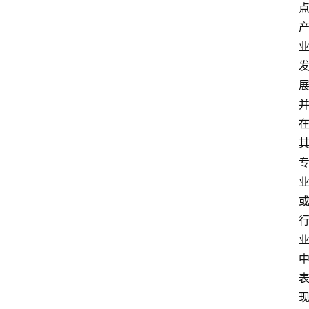
首
页
外
国
护
照
永
居
绿
卡
跨
境
服
务