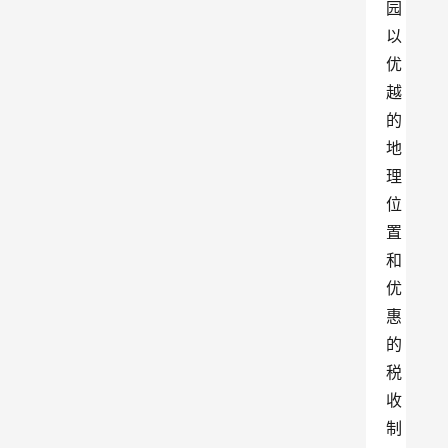
园
以
优
越
的
地
理
位
置
和
优
惠
的
税
收
制