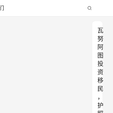
们
瓦
努
阿
图
投
资
移
民
，
护