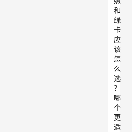
照
和
绿
卡
应
该
怎
么
选
？
哪
个
更
适