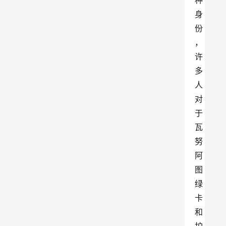
种
身
份
，
许
多
人
对
于
瓦
努
阿
图
绿
卡
和