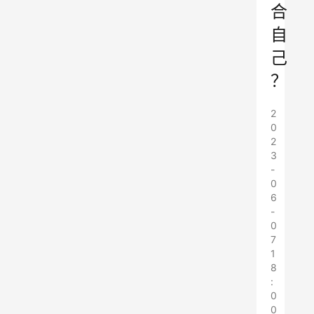
合
自
己
？
2
0
2
3
-
0
6
-
0
7
1
8
:
0
0