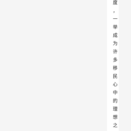
度
，
一
举
成
为
许
多
移
民
心
中
的
理
想
之