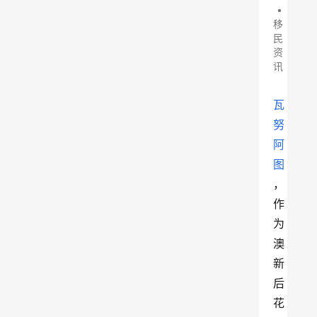
•
移
民
资
讯
瓦
努
阿
图
，
作
为
澳
新
后
花