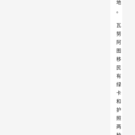
地
。
瓦
努
阿
图
移
民
有
绿
卡
和
护
照
两