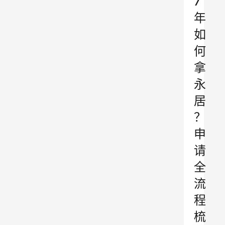
7
年
如
何
拿
永
居
？
申
请
全
流
程
梳