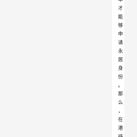
才
能
够
申
请
永
居
身
份
。
那
么
，
在
港
待