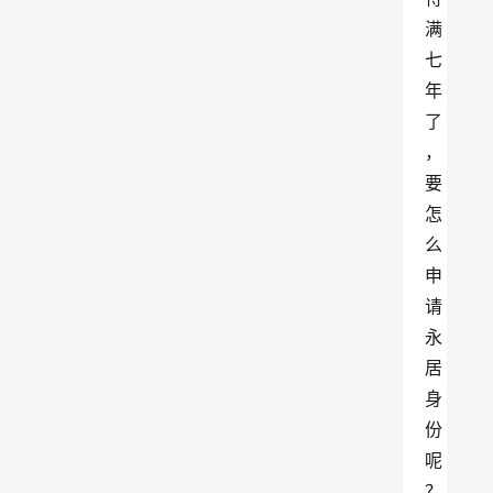
满
七
年
了
，
要
怎
么
申
请
永
居
身
份
呢
？