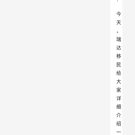
今
天
，
瑞
达
移
民
给
大
家
详
细
介
绍
一