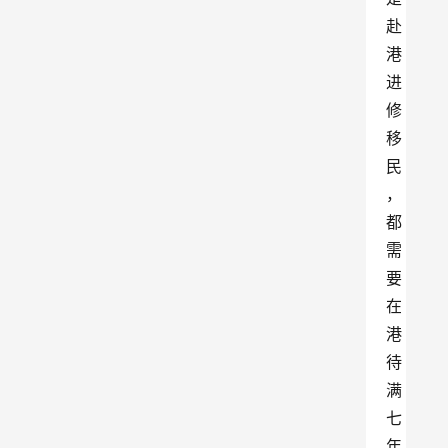
赴
港
进
修
移
民
，
都
需
要
在
港
待
满
七
年