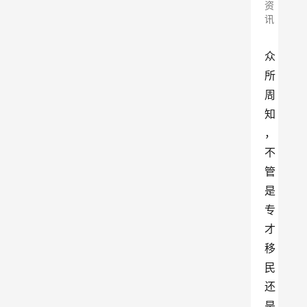
资
讯
众
所
周
知
，
不
管
是
专
才
移
民
还
是