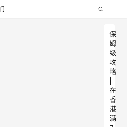
们
保
姆
级
攻
略
|
在
香
港
满