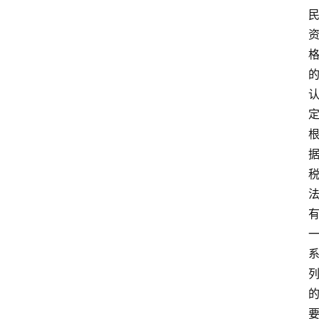
首
页
外
国
护
照
永
居
绿
卡
跨
境
服
务