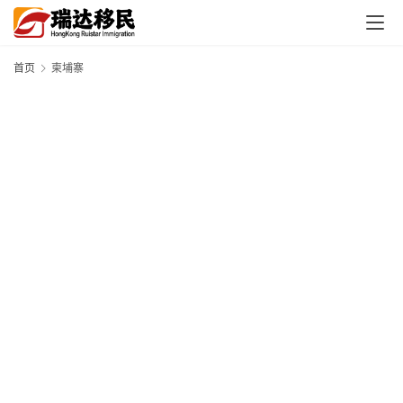
首页
柬埔寨
首
页
外
国
护
照