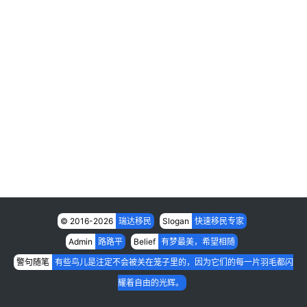
跨
境
服
务
移
民
资
讯
关
于
我
© 2016-2026
瑞达移民
Slogan
快速移民专家
们
Admin
路路平
Belief
有梦最美，希望相随
警句随笔
有些鸟儿是注定不会被关在笼子里的，因为它们的每一片羽毛都闪
耀着自由的光辉。