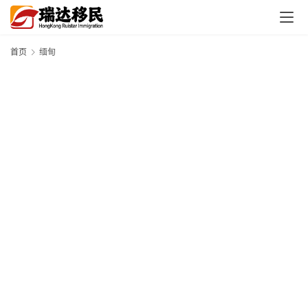
首页
缅甸
首
页
外
国
护
照
永
居
绿
卡