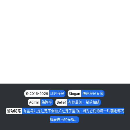
跨
境
服
务
移
民
资
讯
关
于
我
© 2016-2026
瑞达移民
Slogan
快速移民专家
们
Admin
路路平
Belief
有梦最美，希望相随
警句随笔
有些鸟儿是注定不会被关在笼子里的，因为它们的每一片羽毛都闪
耀着自由的光辉。